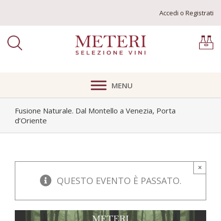
Skip
Accedi o Registrati
to
content
MENU
TIPOLOGIA
Fusione Naturale. Dal Montello a Venezia, Porta
d’Oriente
VINI ITALIANI
VINI FRANCESI
VINI AUSTRIACI
×
QUESTO EVENTO È PASSATO.
VINI SLOVENI
VITIGNI