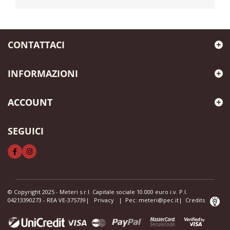
CONTATTACI
INFORMAZIONI
ACCOUNT
SEGUICI
© Copyright 2025 - Meteri s.r.l. Capitale sociale 10.000 euro i.v. P.I.
04213390273 - REA VE-375739|
Privacy
| Pec:
meteri@pec.it
|
Credits